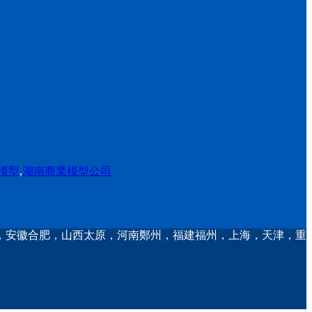
模型
,
湖南商業模型公司
，
安徽合肥
，
山西太原
，
河南鄭州
，
福建福州
，
上海
，
天津
，
重