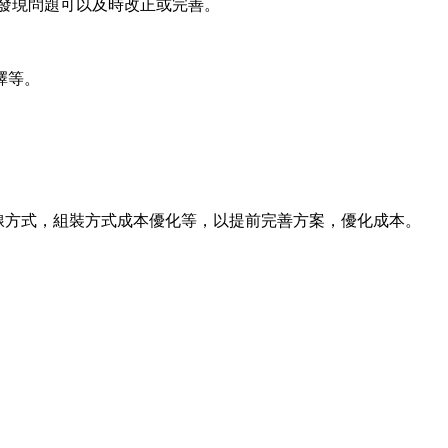
，發現問題可以及時改正或完善。
。
C走線方式，組裝方式成本優化等，以提前完善方案，優化成本。