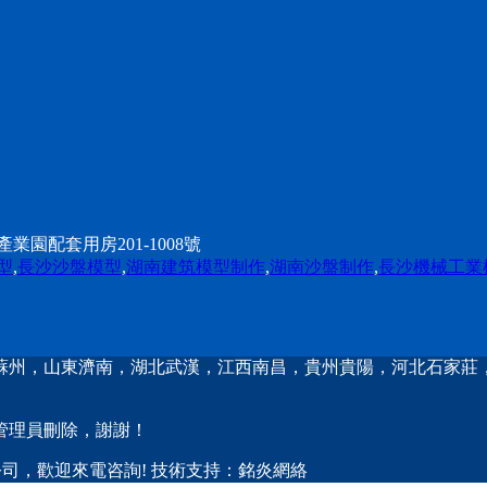
園配套用房201-1008號
型
,
長沙沙盤模型
,
湖南建筑模型制作
,
湖南沙盤制作
,
長沙機械工業
蘇州
，
山東濟南
，
湖北武漢
，
江西南昌
，
貴州貴陽
，
河北石家莊

除，謝謝！
司，歡迎來電咨詢! 技術支持：銘炎網絡