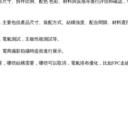
、拆件比例、配色 色彩、材料與質感等進行評估和確認
括產品尺寸、裝配方式、結構強度、配合間隙、材料選擇等
電氣測試，主板性能測試等。
、電商攝影拍攝時提前進行展示。
，哪些結構需要，哪些可以取消，電氣排布優化，比如FP