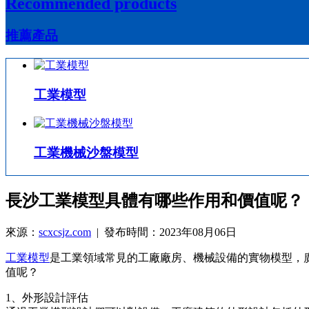
Recommended products
推薦產品
工業模型
工業機械沙盤模型
長沙工業模型具體有哪些作用和價值呢？
來源：
scxcsjz.com
| 發布時間：2023年08月06日
工業模型
是工業領域常見的工廠廠房、機械設備的實物模型
值呢？
1、外形設計評估