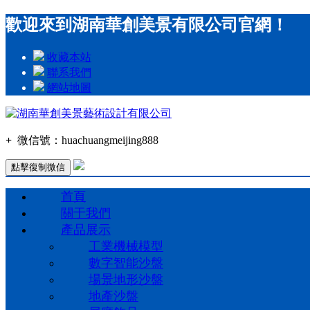
歡迎來到湖南華創美景有限公司官網！
收藏本站
聯系我們
網站地圖
+
微信號：
huachuangmeijing888
點擊復制微信
首頁
關于我們
產品展示
工業機械模型
數字智能沙盤
場景地形沙盤
地產沙盤