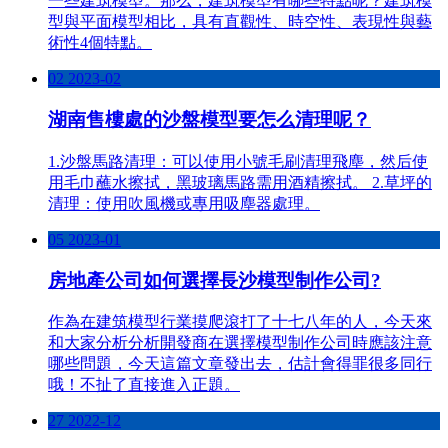
一些建筑模型。那么，建筑模型有哪些特點呢？建筑模
型與平面模型相比，具有直觀性、時空性、表現性與藝
術性4個特點。
02
2023-02
湖南售樓處的沙盤模型要怎么清理呢？
1.沙盤馬路清理：可以使用小號毛刷清理飛塵，然后使
用毛巾蘸水擦拭，黑玻璃馬路需用酒精擦拭。 2.草坪的
清理：使用吹風機或專用吸塵器處理。
05
2023-01
房地產公司如何選擇長沙模型制作公司?
作為在建筑模型行業摸爬滾打了十七八年的人，今天來
和大家分析分析開發商在選擇模型制作公司時應該注意
哪些問題，今天這篇文章發出去，估計會得罪很多同行
哦！不扯了直接進入正題。
27
2022-12