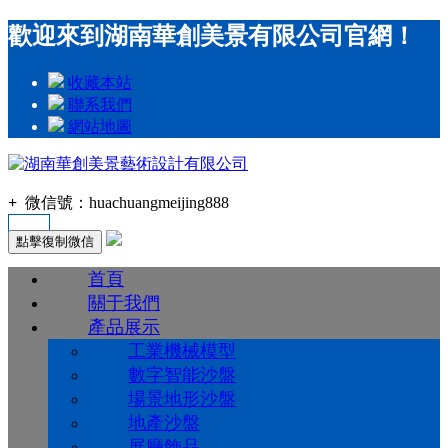
歡迎來到湖南華創美景有限公司官網！
收藏本站
聯系我們
網站地圖
+
微信號：
huachuangmeijing888
點擊復制微信
首頁
關于我們
產品展示
工業機械模型
數字智能沙盤
場景地形沙盤
地產沙盤
展廳飾品